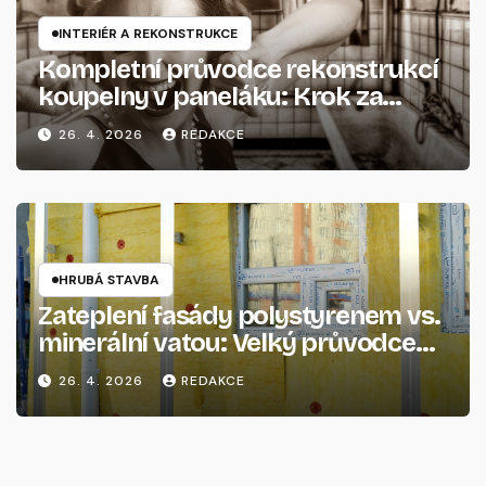
INTERIÉR A REKONSTRUKCE
Kompletní průvodce rekonstrukcí
koupelny v paneláku: Krok za
krokem
26. 4. 2026
REDAKCE
HRUBÁ STAVBA
Zateplení fasády polystyrenem vs.
minerální vatou: Velký průvodce
pro rok 2026
26. 4. 2026
REDAKCE