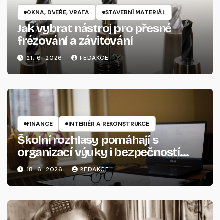
OKNA, DVEŘE, VRATA
STAVEBNÍ MATERIÁL
Jak vybrat nástroj pro přesné
frézování a závitování
21. 6. 2026
REDAKCE
FINANCE
INTERIÉR A REKONSTRUKCE
Školní rozhlasy pomáhají s
organizací výuky i bezpečností
provozu
18. 6. 2026
REDAKCE