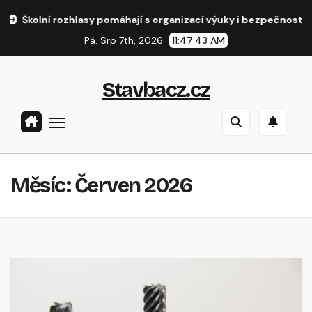
Přejít
kolní rozhlasy pomáhají s organizací výuky i bezpečností provo
na
Pá. Srp 7th, 2026
11:47:44 AM
obsah
Stavbacz.cz
Měsíc:
Červen 2026